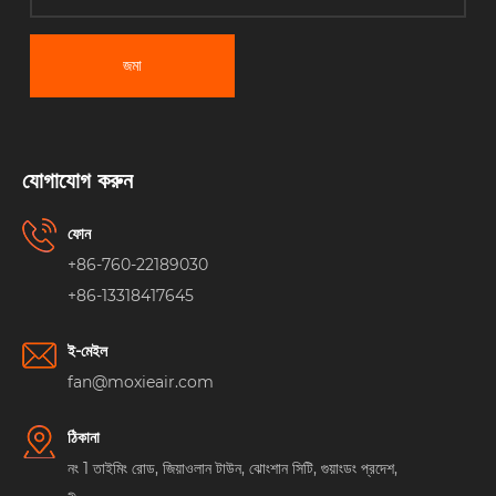
জমা
যোগাযোগ করুন
ফোন
+86-760-22189030
+86-13318417645
ই-মেইল
fan@moxieair.com
ঠিকানা
নং 1 তাইমিং রোড, জিয়াওলান টাউন, ঝোংশান সিটি, গুয়াংডং প্রদেশ,