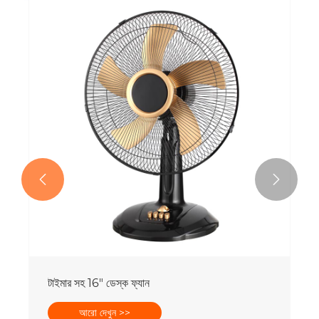


টাইমার সহ 16" ডেস্ক ফ্যান
আরো দেখুন >>