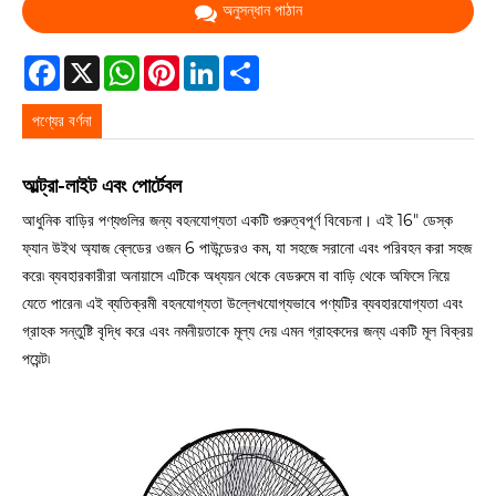
অনুসন্ধান পাঠান
Facebook
X
WhatsApp
Pinterest
LinkedIn
Share
পণ্যের বর্ণনা
আল্ট্রা-লাইট এবং পোর্টেবল
আধুনিক বাড়ির পণ্যগুলির জন্য বহনযোগ্যতা একটি গুরুত্বপূর্ণ বিবেচনা। এই 16" ডেস্ক
ফ্যান উইথ অ্যাজ ব্লেডের ওজন 6 পাউন্ডেরও কম, যা সহজে সরানো এবং পরিবহন করা সহজ
করে৷ ব্যবহারকারীরা অনায়াসে এটিকে অধ্যয়ন থেকে বেডরুমে বা বাড়ি থেকে অফিসে নিয়ে
যেতে পারেন৷ এই ব্যতিক্রমী বহনযোগ্যতা উল্লেখযোগ্যভাবে পণ্যটির ব্যবহারযোগ্যতা এবং
গ্রাহক সন্তুষ্টি বৃদ্ধি করে এবং নমনীয়তাকে মূল্য দেয় এমন গ্রাহকদের জন্য একটি মূল বিক্রয়
পয়েন্ট৷