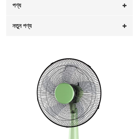
পণ্য
নতুন পণ্য