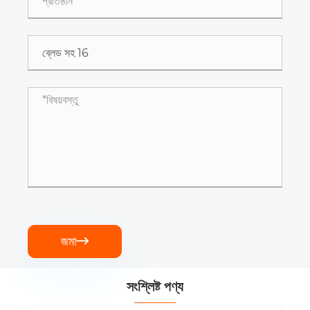
জমা

সংশ্লিষ্ট পণ্য