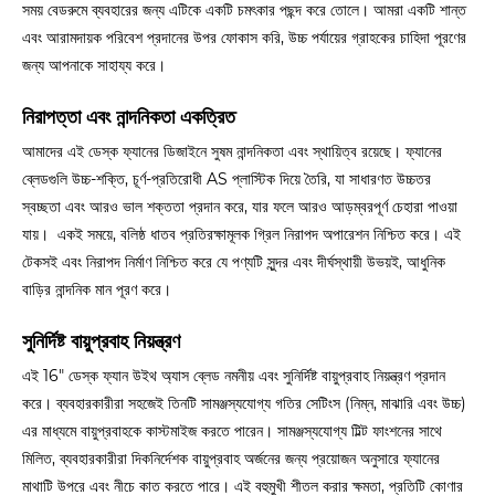
সময় বেডরুমে ব্যবহারের জন্য এটিকে একটি চমৎকার পছন্দ করে তোলে। আমরা একটি শান্ত
এবং আরামদায়ক পরিবেশ প্রদানের উপর ফোকাস করি, উচ্চ পর্যায়ের গ্রাহকের চাহিদা পূরণের
জন্য আপনাকে সাহায্য করে।
নিরাপত্তা এবং নান্দনিকতা একত্রিত
আমাদের এই ডেস্ক ফ্যানের ডিজাইনে সুষম নান্দনিকতা এবং স্থায়িত্ব রয়েছে। ফ্যানের
ব্লেডগুলি উচ্চ-শক্তি, চূর্ণ-প্রতিরোধী AS প্লাস্টিক দিয়ে তৈরি, যা সাধারণত উচ্চতর
স্বচ্ছতা এবং আরও ভাল শক্ততা প্রদান করে, যার ফলে আরও আড়ম্বরপূর্ণ চেহারা পাওয়া
যায়। একই সময়ে, বলিষ্ঠ ধাতব প্রতিরক্ষামূলক গ্রিল নিরাপদ অপারেশন নিশ্চিত করে। এই
টেকসই এবং নিরাপদ নির্মাণ নিশ্চিত করে যে পণ্যটি সুন্দর এবং দীর্ঘস্থায়ী উভয়ই, আধুনিক
বাড়ির নান্দনিক মান পূরণ করে।
সুনির্দিষ্ট বায়ুপ্রবাহ নিয়ন্ত্রণ
এই 16" ডেস্ক ফ্যান উইথ অ্যাস ব্লেড নমনীয় এবং সুনির্দিষ্ট বায়ুপ্রবাহ নিয়ন্ত্রণ প্রদান
করে। ব্যবহারকারীরা সহজেই তিনটি সামঞ্জস্যযোগ্য গতির সেটিংস (নিম্ন, মাঝারি এবং উচ্চ)
এর মাধ্যমে বায়ুপ্রবাহকে কাস্টমাইজ করতে পারেন। সামঞ্জস্যযোগ্য টিল্ট ফাংশনের সাথে
মিলিত, ব্যবহারকারীরা দিকনির্দেশক বায়ুপ্রবাহ অর্জনের জন্য প্রয়োজন অনুসারে ফ্যানের
মাথাটি উপরে এবং নীচে কাত করতে পারে। এই বহুমুখী শীতল করার ক্ষমতা, প্রতিটি কোণার