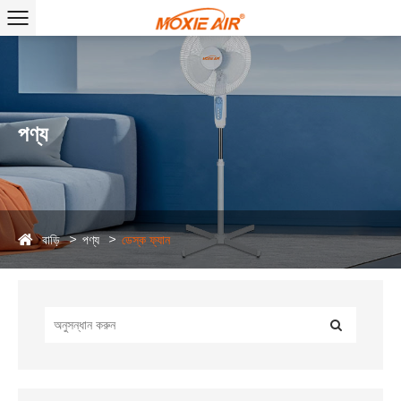
পণ্য
বাড়ি
পণ্য
ডেস্ক ফ্যান