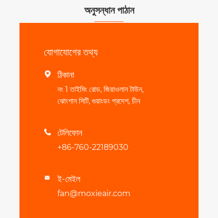
অনুসন্ধান পাঠান
যোগাযোগের তথ্য
ঠিকানা

নং 1 তাইমিং রোড, জিয়াওলান টাউন,
ঝোংশান সিটি, গুয়াংডং প্রদেশ, চীন
টেলিফোন

+86-760-22189030
ই-মেইল

fan@moxieair.com